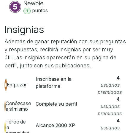
Newbie
punto
s
1
Insignias
Además de ganar reputación con sus preguntas
y respuestas, recibirá insignias por ser muy
útil.
Las insignias aparecerán en su página de
perfil, junto con sus publicaciones.
4
Inscríbase en la
Empezar
usuarios
plataforma
premiados
4
Conózcase
Complete su perfil
usuarios
a sí mismo
premiados
4
Héroe de
Alcance 2000 XP
la
usuarios