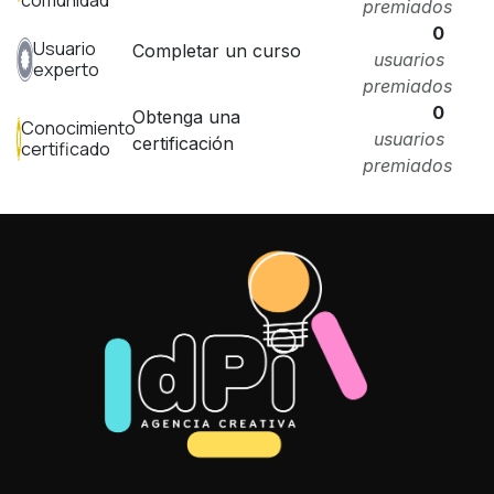
comunidad
premiados
0
Usuario
Completar un curso
usuarios
experto
premiados
0
Obtenga una
Conocimiento
usuarios
certificación
certificado
premiados