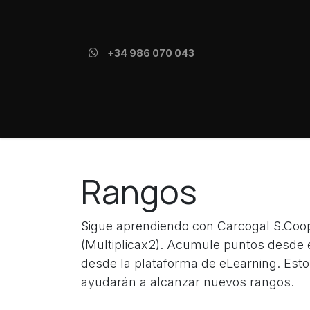
Ir al contenido
+34 986 070 043
Inicio
Kit Digital
Marketing Digital
Rangos
Sigue aprendiendo con Carcogal S.Coo
(Multiplicax2). Acumule puntos desde e
desde la plataforma de eLearning. Esto
ayudarán a alcanzar nuevos rangos.