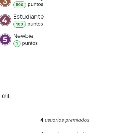
punto
s
500
Estudiante
punto
s
100
Newbie
punto
s
1
útil.
4
usuarios premiados